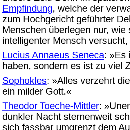
Empfindung
, welche der verwan
zum Hochgericht geführter De
Menschen überlegen nur, wie si
intelligenter Mensch versucht
Lucius Annaeus Seneca
: »Es 
haben, sondern es ist zu viel Z
Sophokles
: »Alles verzehrt di
ein milder Gott.«
Theodor Toeche-Mittler
: »Unen
dunkler Nacht sternenweit scha
sich fassbar umgrenzt dem Auge