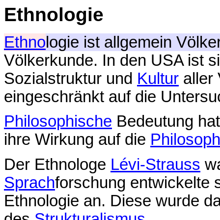
Ethnologie
Ethno
logie ist allgemein Völk
Völkerkunde. In den USA ist s
Sozialstruktur und
Kultur
aller
eingeschränkt auf die Untersu
Philosophische
Bedeutung hat 
ihre Wirkung auf die
Philosoph
Der Ethnologe
Lévi-Strauss
wa
Sprach
forschung entwickelte 
Ethnologie an. Diese wurde d
des
Strukturalismus
.